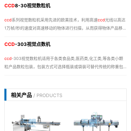
CCD
8-30视觉数粒机
视觉数粒机采用高速线扫描
ccd
数码摄影技术，高帧速扫描识别、
实时高速对焦抓取识别影像，快速准确…
ccd
系列视觉数粒机采用先进的欧美技术，利用高速
ccd
光线以高达
1万帧/秒的速度对高速移动的物体进行扫描，从而获得物体产品移动
轨迹的投影图，并通过实时的运算芯片辅以高度优化的视觉算法进
CCD
-303视觉点数机
行计算并统计数量。再通过同步的控制模块实现精准计数分装。设
备外观精巧，造型美观、维护便捷，广…
ccd
-303视觉数粒机适用于各类食品类,医药类,化工类,等各类小颗
粒产品数粒包装，包装方式可选择瓶装或袋装可替代传统的称重包
装，实现精准数粒，快速包装，稳定产能 。视觉数粒机产品细节1.
视觉数粒机采用高速线扫描
ccd
数码摄影技术，高帧速扫描识别、
实时高速对焦抓取识别影像，快速准确…
相关产品
/ PRODUCTS