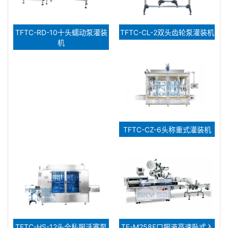
TFTC-RD-10十头蠕动泵灌装
TFTC-CL-2双头齿轮泵灌装机
机
TFTC-CZ-6头称重式灌装机
TFTC-HS-12头全私服活塞泵
TF-M258E口服液高速卧式入