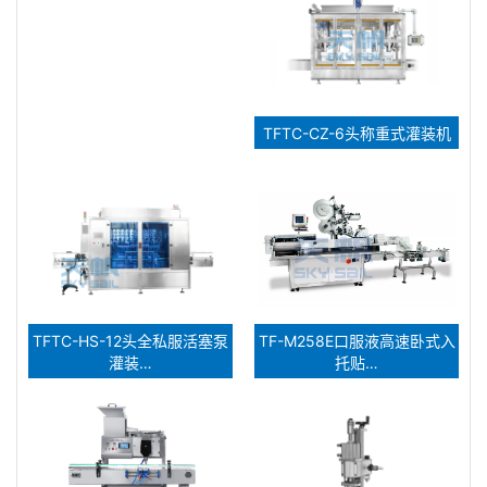
TFTC-CZ-6头称重式灌装机
TFTC-HS-12头全私服活塞泵
TF-M258E口服液高速卧式入
灌装…
托贴…