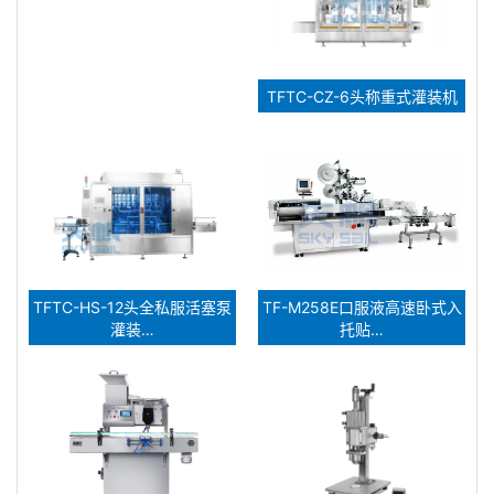
TFTC-CZ-6头称重式灌装机
TFTC-HS-12头全私服活塞泵
TF-M258E口服液高速卧式入
灌装…
托贴…