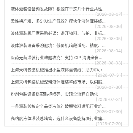
液体灌装设备频发故障？根源在于这几个行业共性…
[2026-08-07]
柔性换产难、多SKU生产低效？模块化液体灌装线…
[2026-08-06]
液体灌装机厂家采购必读：避开物料、节拍、非标…
[2026-08-05]
液体灌装设备采购避坑：低价机暗藏适配、精度、…
[2026-08-04]
医药无菌灌装行业难题攻克：支持 CIP 清洗全自…
[2026-08-03]
上海天帆包装机械推出小型液体灌装线：助力中小…
[2026-07-31]
上海天帆包装机械深耕液体灌装整线市场：以伺服…
[2026-07-30]
粉剂包装设备搭配贴标喷码，实现全流程自动化
[2026-07-31]
一条灌装线搞定全品类液体？破解物料适配行业难…
[2026-07-30]
高粘度液体灌装总堵管，选什么设备能解决行业痛…
[2026-07-29]