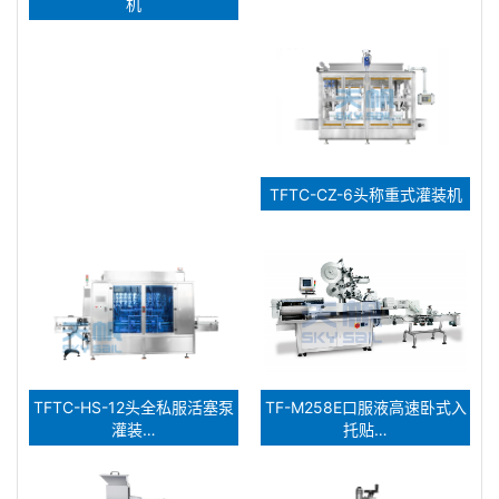
机
TFTC-CZ-6头称重式灌装机
TFTC-HS-12头全私服活塞泵
TF-M258E口服液高速卧式入
灌装…
托贴…