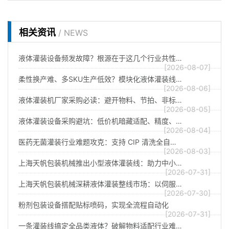
相关资讯
/ NEWS
液体灌装设备频发故障？根源在于这几个行业共性…
[2026-08-07]
柔性换产难、多SKU生产低效？模块化液体灌装线…
[2026-08-06]
液体灌装机厂家采购必读：避开物料、节拍、非标…
[2026-08-05]
液体灌装设备采购避坑：低价机暗藏适配、精度、…
[2026-08-04]
医药无菌灌装行业难题攻克：支持 CIP 清洗全自…
[2026-08-03]
上海天帆包装机械推出小型液体灌装线：助力中小…
[2026-07-31]
上海天帆包装机械深耕液体灌装整线市场：以伺服…
[2026-07-30]
粉剂包装设备搭配贴标喷码，实现全流程自动化
[2026-07-31]
一条灌装线搞定全品类液体？破解物料适配行业难…