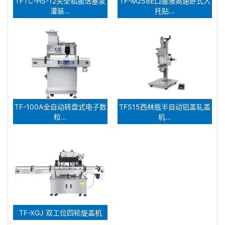
TFTC-HS-12头全私服活塞泵
TF-M258E口服液高速卧式入
灌装…
托贴…
TF-100A全自动转盘式电子数
TFS15西林瓶半自动铝盖轧盖
粒…
机…
TF-XGJ 双工位四轮旋盖机