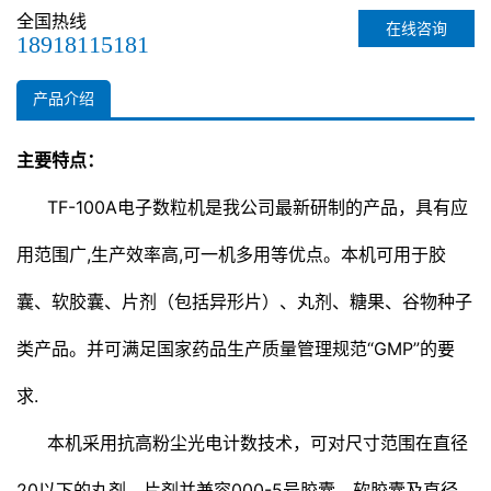
质量管理规范“gmp”的要求.
全国热线
在线咨询
本机采用抗高粉尘光电计数技术，可对尺寸范围在直径20以下的丸
18918115181
剂、片剂并兼容000-5号胶囊、软胶囊及直径5.5-22素片进行计数
分装。
产品介绍
可…
主要特点：
TF-100A电子数粒机是我公司最新研制的产品，具有应
用范围广,生产效率高,可一机多用等优点。本机可用于胶
囊、软胶囊、片剂（包括异形片）、丸剂、糖果、谷物种子
类产品。并可满足国家药品生产质量管理规范“GMP”的要
求.
本机采用抗高粉尘光电计数技术，可对尺寸范围在直径
20以下的丸剂、片剂并兼容000-5号胶囊、软胶囊及直径