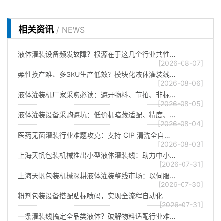
相关资讯
/ NEWS
液体灌装设备频发故障？根源在于这几个行业共性…
[2026-08-07]
柔性换产难、多SKU生产低效？模块化液体灌装线…
[2026-08-06]
液体灌装机厂家采购必读：避开物料、节拍、非标…
[2026-08-05]
液体灌装设备采购避坑：低价机暗藏适配、精度、…
[2026-08-04]
医药无菌灌装行业难题攻克：支持 CIP 清洗全自…
[2026-08-03]
上海天帆包装机械推出小型液体灌装线：助力中小…
[2026-07-31]
上海天帆包装机械深耕液体灌装整线市场：以伺服…
[2026-07-30]
粉剂包装设备搭配贴标喷码，实现全流程自动化
[2026-07-31]
一条灌装线搞定全品类液体？破解物料适配行业难…