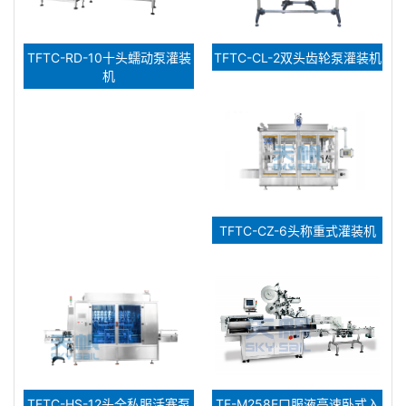
TFTC-RD-10十头蠕动泵灌装
TFTC-CL-2双头齿轮泵灌装机
机
TFTC-CZ-6头称重式灌装机
TFTC-HS-12头全私服活塞泵
TF-M258E口服液高速卧式入