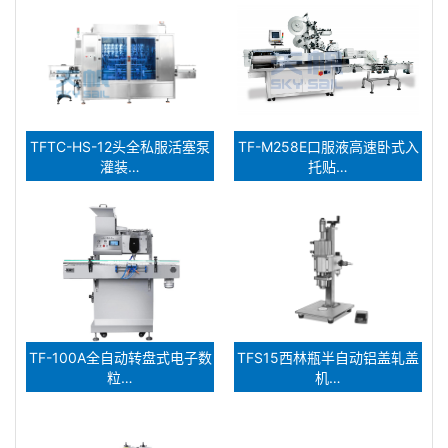
TFTC-HS-12头全私服活塞泵
TF-M258E口服液高速卧式入
灌装…
托贴…
TF-100A全自动转盘式电子数
TFS15西林瓶半自动铝盖轧盖
粒…
机…