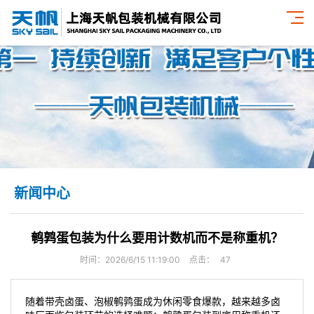
新闻中心
鹌鹑蛋包装为什么要用计数机而不是称重机？
时间：2026/6/15 11:19:00
点击：
47
随着带壳卤蛋、泡椒鹌鹑蛋成为休闲零食爆款，越来越多卤