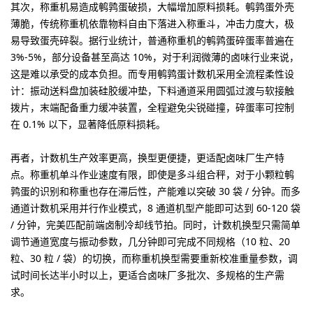
其次，
称重机易造成鹌鹑蛋破损，大幅增加原料损耗
。鹌鹑蛋外壳
薄脆，传统称重机依靠物料自由下落进入称重斗，冲击力度大，极
易导致蛋壳碎裂。据行业统计，普通称重机的鹌鹑蛋碎蛋率普遍在
3%-5%，部分设备甚至高达 10%，对于利润微薄的卤味行业来说，
这是难以承受的成本负担。而专用鹌鹑蛋计数机采用全流程柔性设
计：振动送料盘加装硅胶缓冲垫，下料通道采用圆弧过渡与软接触
拨片，末端配备重力缓冲装置，全程避免尖锐碰撞，碎蛋率可控制
在 0.1% 以下，显著降低原料损耗。
再者，
计数机生产效率更高，换型更便捷，更适配卤味厂生产特
点
。称重机单斗作业速度有限，即使是多斗组合秤，对于小颗粒鹌
鹑蛋的识别和称重也存在滞后性，产能难以突破 30 袋 / 分钟。而多
通道计数机采用并行作业模式，8 通道机型产能即可达到 60-120 袋
/ 分钟，完美匹配前端卤制冷却线节拍。同时，计数机换型只需简单
调节通道宽度与振动参数，几分钟即可完成不同规格（10 粒、20
粒、30 粒 / 袋）的切换，而称重机换型需要重新校准重量参数，调
试时间长达半小时以上，更适合卤味厂多批次、多规格的生产需
求。