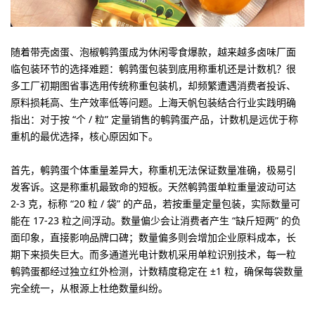
随着带壳卤蛋、泡椒鹌鹑蛋成为休闲零食爆款，越来越多卤味厂面
临包装环节的选择难题：鹌鹑蛋包装到底用称重机还是计数机？很
多工厂初期图省事选用传统称重包装机，却频繁遭遇消费者投诉、
原料损耗高、生产效率低等问题。上海天帆包装结合行业实践明确
指出：
对于按 “个 / 粒” 定量销售的鹌鹑蛋产品，计数机是远优于称
重机的最优选择
，核心原因如下。
首先，
鹌鹑蛋个体重量差异大，称重机无法保证数量准确，极易引
发客诉
。这是称重机最致命的短板。天然鹌鹑蛋单粒重量波动可达
2-3 克，标称 “20 粒 / 袋” 的产品，若按重量定量包装，实际数量可
能在 17-23 粒之间浮动。数量偏少会让消费者产生 “缺斤短两” 的负
面印象，直接影响品牌口碑；数量偏多则会增加企业原料成本，长
期下来损失巨大。而多通道光电计数机采用单粒识别技术，每一粒
鹌鹑蛋都经过独立红外检测，计数精度稳定在 ±1 粒，确保每袋数量
完全统一，从根源上杜绝数量纠纷。