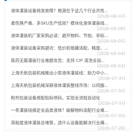
液体灌装设备频发故障？根源在于这几个行业共性…
[2026-08-07]
柔性换产难、多SKU生产低效？模块化液体灌装线…
[2026-08-06]
液体灌装机厂家采购必读：避开物料、节拍、非标…
[2026-08-05]
液体灌装设备采购避坑：低价机暗藏适配、精度、…
[2026-08-04]
医药无菌灌装行业难题攻克：支持 CIP 清洗全自…
[2026-08-03]
上海天帆包装机械推出小型液体灌装线：助力中小…
[2026-07-31]
上海天帆包装机械深耕液体灌装整线市场：以伺服…
[2026-07-30]
粉剂包装设备搭配贴标喷码，实现全流程自动化
[2026-07-31]
一条灌装线搞定全品类液体？破解物料适配行业难…
[2026-07-30]
高粘度液体灌装总堵管，选什么设备能解决行业痛…
[2026-07-29]