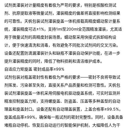
试剂类灌装对计量精度有着极为严苛的要求，特别是核酸检测试
剂、抗原提取液等微量试剂，灌装精度的偏差将直接影响检测结果
的可靠性。天帆包装试剂灌装旋盖一体机搭载高精度蠕动泵计量系
统，灌装精度可达±1%，支持1ml至200ml全范围精准灌装，尤其适
用于微量试剂的高精度封装场景
。蠕动泵采用快接式拆卸结构设
计，便于快速清洗和消毒，有效避免不同批次试剂间的交叉污染
。
设备还配置防滴漏灌装针头和缺瓶不灌装自动保护功能，在进一步
提升灌装精度的同时，降低了物料损耗和清洁维护成本。
自适应力矩旋盖 密封成品率≥99%
试剂包装对瓶盖密封性有着极为严格的要求——密封不良将导致试
剂挥发、污染甚至失效，直接关系产品质量和检测可靠性。天帆包
装试剂灌装旋盖一体机采用伺服电机驱动旋盖系统，可实时监测并
精准控制旋盖力矩，支持螺旋盖、防盗盖、压盖等多种盖型的自动
理盖和旋盖封口。设备还配有自动理盖装置，上盖合格率≥99.5%，
旋盖成品率≥99%，确保每一瓶试剂的密封完整性
。同时，设备具备
堵瓶自动停机、恢复后自动运行的智能保护机制，大幅降低人为干