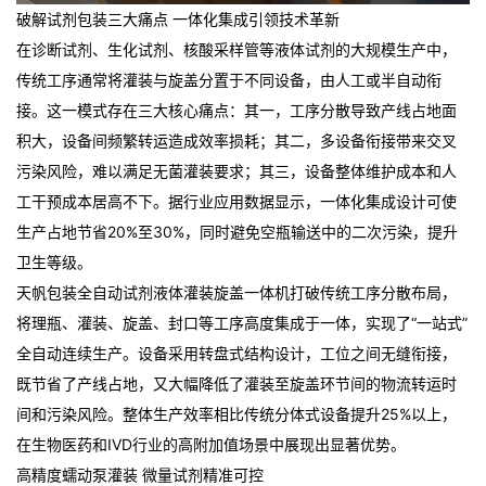
破解试剂包装三大痛点 一体化集成引领技术革新
在诊断试剂、生化试剂、核酸采样管等液体试剂的大规模生产中，
传统工序通常将灌装与旋盖分置于不同设备，由人工或半自动衔
接。这一模式存在三大核心痛点：其一，工序分散导致产线占地面
积大，设备间频繁转运造成效率损耗；其二，多设备衔接带来交叉
污染风险，难以满足无菌灌装要求；其三，设备整体维护成本和人
工干预成本居高不下。据行业应用数据显示，一体化集成设计可使
生产占地节省20%至30%，同时避免空瓶输送中的二次污染，提升
卫生等级
。
天帆包装全自动试剂液体灌装旋盖一体机打破传统工序分散布局，
将理瓶、灌装、旋盖、封口等工序高度集成于一体，实现了“一站式”
全自动连续生产。设备采用转盘式结构设计，工位之间无缝衔接，
既节省了产线占地，又大幅降低了灌装至旋盖环节间的物流转运时
间和污染风险。整体生产效率相比传统分体式设备提升25%以上，
在生物医药和IVD行业的高附加值场景中展现出显著优势
。
高精度蠕动泵灌装 微量试剂精准可控