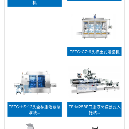
机
TFTC-CZ-6头称重式灌装机
TFTC-HS-12头全私服活塞泵
TF-M258E口服液高速卧式入
灌装…
托贴…