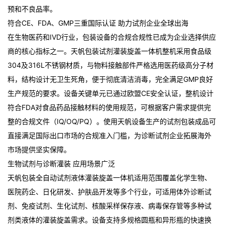
预和不良品率。
符合CE、FDA、GMP三重国际认证 助力试剂企业全球出海
在生物医药和IVD行业，包装设备的合规合规性已成为企业选择供应
商的核心指标之一。天帆包装试剂灌装旋盖一体机整机采用食品级
304及316L不锈钢材质，与物料接触部件严格选用医药级高分子材
料，结构设计无卫生死角，便于彻底清洁消毒，完全满足GMP良好
生产规范的要求
。设备关键单元已通过欧盟CE安全认证，整机设计
符合FDA对食品药品接触材料的使用规范，可根据客户需求提供完
整的合规文件（IQ/OQ/PQ）
。使用天帆设备生产的试剂包装成品可
直接满足国际出口市场的合规准入门槛，为诊断试剂企业拓展海外
市场提供坚实保障。
生物试剂与诊断灌装 应用场景广泛
天帆包装全自动试剂液体灌装旋盖一体机适用范围覆盖化学生物、
医院药企、日化研发、护肤品开发等多个行业，可适用体外诊断试
剂、免疫试剂、生化试剂、核酸采样保存液、病毒保存管等多种试
剂类液体的灌装旋盖需求
。设备支持多规格圆瓶和异形瓶的快速换