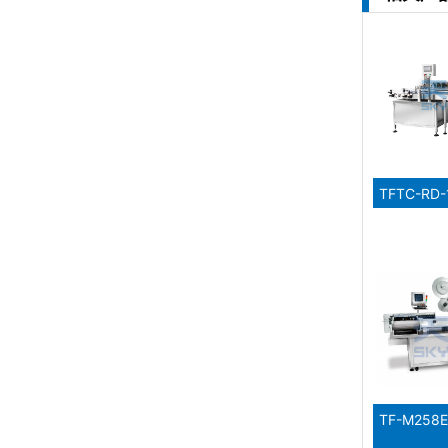
TFTC-R
TF-M25