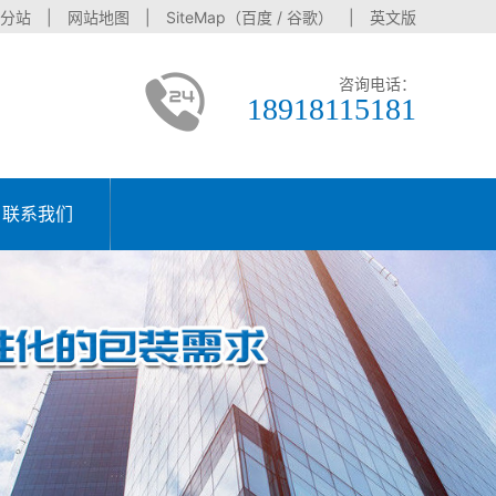
分站
|
网站地图
| SiteMap（
百度
/
谷歌
） |
英文版
咨询电话：
18918115181
联系我们