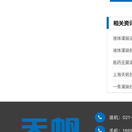
相关资
液体灌装
液体灌装
医药无菌灌
上海天帆
一条灌装
座机：021-
手机：18918