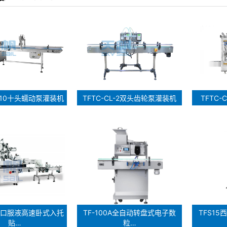
D-10十头蠕动泵灌装机
TFTC-CL-2双头齿轮泵灌装机
TFTC
8E口服液高速卧式入托
TF-100A全自动转盘式电子数
TFS1
贴…
粒…