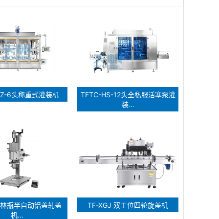
-CZ-6头称重式灌装机
TFTC-HS-12头全私服活塞泵灌
装…
5西林瓶半自动铝盖轧盖
TF-XGJ 双工位四轮旋盖机
机…