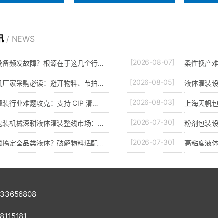
讯
/ NEWS
[2026-08-07]
设备频发故障？根源在于这几个行…
柔性换产难
[2026-08-05]
机厂家采购必读：避开物料、节拍…
液体灌装
[2026-08-03]
装行业难题攻克：支持 CIP 清…
上海天帆
[2026-07-30]
包装机械深耕液体灌装整线市场：…
粉剂包装
[2026-07-30]
线搞定全品类液体？破解物料适配…
高粘度液
33656808
115181