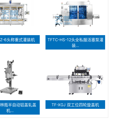
-CZ-6头称重式灌装机
TFTC-HS-12头全私服活塞泵灌
装…
5西林瓶半自动铝盖轧盖
TF-XGJ 双工位四轮旋盖机
机…