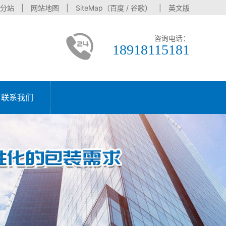
分站
|
网站地图
| SiteMap（
百度
/
谷歌
） |
英文版
咨询电话：
18918115181
联系我们