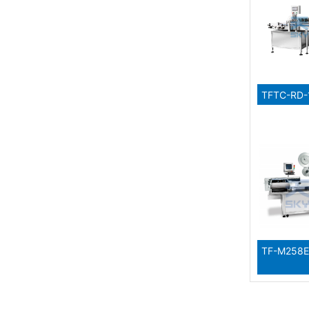
TFTC-R
TF-M25