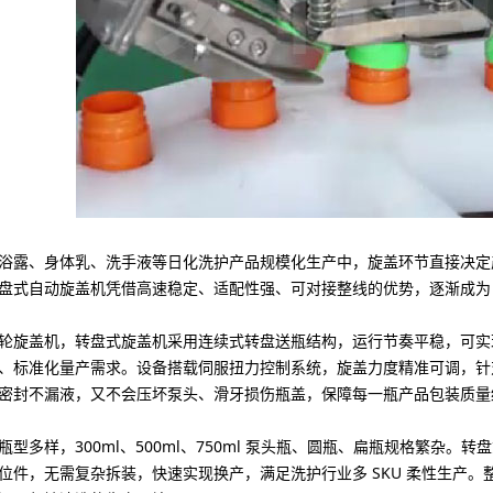
浴露、身体乳、洗手液等日化洗护产品规模化生产中，旋盖环节直接决定
盘式自动旋盖机
凭借高速稳定、适配性强、可对接整线的优势，逐渐成为
轮旋盖机，转盘式旋盖机采用连续式转盘送瓶结构，运行节奏平稳，可实现高速
、标准化量产需求。设备搭载伺服扭力控制系统，旋盖力度精准可调，针
密封不漏液，又不会压坏泵头、滑牙损伤瓶盖，保障每一瓶产品包装质量
瓶型多样，300ml、500ml、750ml 泵头瓶、圆瓶、扁瓶规格繁杂
位件，无需复杂拆装，快速实现换产，满足洗护行业多 SKU 柔性生产。整