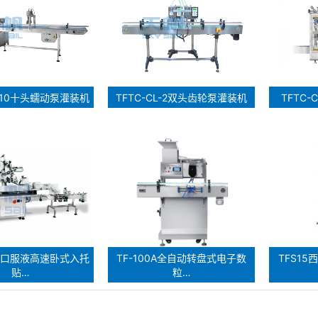
D-10十头蠕动泵灌装机
TFTC-CL-2双头齿轮泵灌装机
TFTC
8E口服液高速卧式入托
TF-100A全自动转盘式电子数
TFS1
贴…
粒…