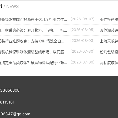
讯
/ NEWS
[2026-08-07]
设备频发故障？根源在于这几个行业共性…
柔性换产难
[2026-08-05]
机厂家采购必读：避开物料、节拍、非标…
液体灌装
[2026-08-03]
装行业难题攻克：支持 CIP 清洗全自…
上海天帆
[2026-07-30]
包装机械深耕液体灌装整线市场：以伺服…
粉剂包装
[2026-07-30]
线搞定全品类液体？破解物料适配行业难…
高粘度液
33656808
115181
96347@qq.com