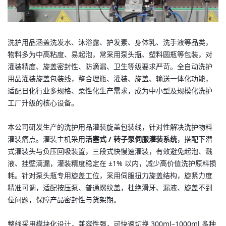
洗护用品涵盖洗发水、沐浴露、护发素、身体乳、洗手液等品类，
物料多为中高粘度、易起泡，常采用泵头瓶、塑料圆瓶等包装，对
灌装精度、旋盖密封性、防滴漏、卫生等级要求严苛。全自动洗护
用品灌装旋盖包装线，整合理瓶、灌装、旋盖、输送一体化功能，
适配日化行业多规格、柔性化生产需求，成为中小型及规模化洗护
工厂升级的核心设备。
本公司研发生产的洗护用品灌装旋盖包装线，针对性解决洗护物料
灌装痛点。灌装主机采用
活塞式 / 转子泵伺服灌装系统
，搭配下潜
式灌装头与负压回吸装置，三段式快慢速灌装，有效避免起泡、溅
液、挂壁滴漏，灌装精度稳定在 ±1% 以内，减少高价值洗护原料损
耗。针对泵头瓶专用旋盖工位，采用伺服扭力旋盖结构，旋紧力度
精准可调，适配按压泵、普通螺纹盖，杜绝滑牙、漏液、旋盖不到
位问题，保障产品密封性与货架期。
整线采用模块化设计，兼容性强，可快速切换 300ml–1000ml 多种