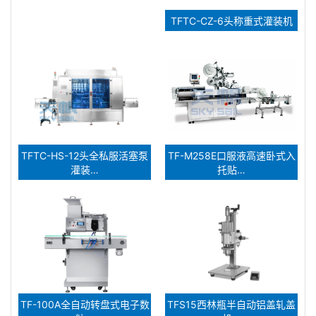
TFTC-CZ-6头称重式灌装机
TFTC-HS-12头全私服活塞泵
TF-M258E口服液高速卧式入
灌装…
托贴…
TF-100A全自动转盘式电子数
TFS15西林瓶半自动铝盖轧盖