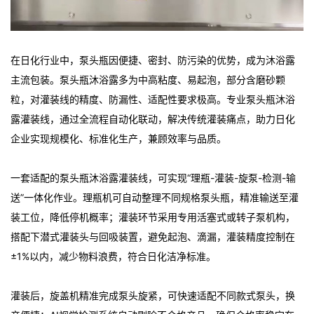
在日化行业中，泵头瓶因便捷、密封、防污染的优势，成为沐浴露
主流包装。泵头瓶沐浴露多为中高粘度、易起泡，部分含磨砂颗
粒，对灌装线的精度、防漏性、适配性要求极高。专业泵头瓶沐浴
露灌装线，通过全流程自动化联动，解决传统灌装痛点，助力日化
企业实现规模化、标准化生产，兼顾效率与品质。
一套适配的泵头瓶沐浴露灌装线，可实现“理瓶-灌装-旋泵-检测-输
送”一体化作业。理瓶机可自动整理不同规格泵头瓶，精准输送至灌
装工位，降低停机概率；灌装环节采用专用活塞式或转子泵机构，
搭配下潜式灌装头与回吸装置，避免起泡、滴漏，灌装精度控制在
±1%以内，减少物料浪费，符合日化洁净标准。
灌装后，旋盖机精准完成泵头旋紧，可快速适配不同款式泵头，换