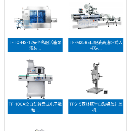
TFTC-HS-12头全私服活塞泵
TF-M258E口服液高速卧式入
灌装…
托贴…
TF-100A全自动转盘式电子数
TFS15西林瓶半自动铝盖轧盖
粒…
机…