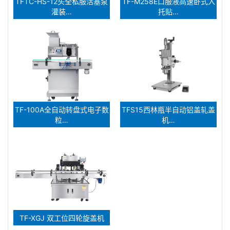
TFTC-HS-12头全私服活塞泵
TF-M258E口服液高速卧式入
灌装…
托贴…
TF-100A全自动转盘式电子数
TFS15西林瓶半自动铝盖轧盖
粒…
机…
TF-XGJ 双工位四轮旋盖机